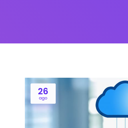
26
ago