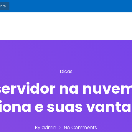
ente
Soluções
Cases
Nos
Dicas
servidor na nuvem
iona e suas vant
By
admin
No Comments