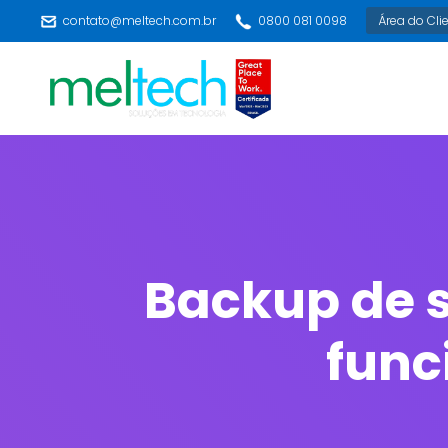
contato@meltech.com.br
0800 081 0098
Área do Cli
Backup de 
func