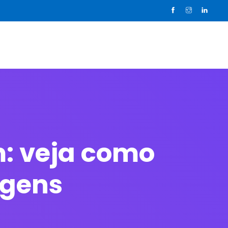
sos clientes
Sobre nós
Blog
Contato
: veja como
agens