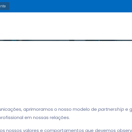
ente
Soluções
Cases
Nos
icações, aprimoramos o nosso modelo de
partnership
e g
ofissional em nossas relações.
ossos valores e comportamentos que devemos observar