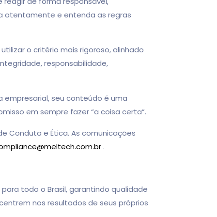
eagir de forma responsável,
eia atentamente e entenda as regras
ar o critério mais rigoroso, alinhado
tegridade, responsabilidade,
 empresarial, seu conteúdo é uma
misso em sempre fazer “a coisa certa”.
e Conduta e Ética. As comunicações
ompliance@meltech.com.br
.
ra todo o Brasil, garantindo qualidade
centrem nos resultados de seus próprios