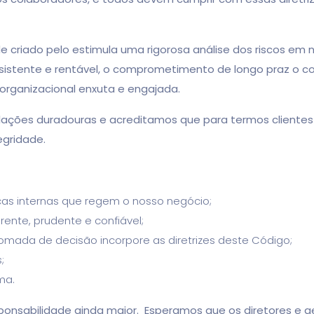
do pelo estimula uma rigorosa análise dos riscos em nos
istente e rentável, o comprometimento de longo praz o co
rganizacional enxuta e engajada.
ões duradouras e acreditamos que para termos clientes s
egridade.
icas internas que regem o nosso negócio;
ente, prudente e confiável;
omada de decisão incorpore as diretrizes deste Código;
;
ma.
bilidade ainda maior. Esperamos que os diretores e ge