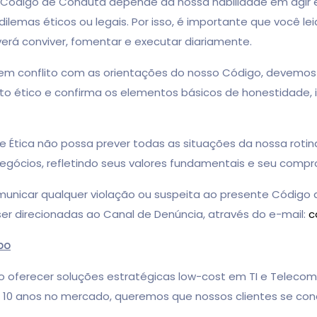
o de Conduta depende da nossa habilidade em agir e r
ilemas éticos ou legais. Por isso, é importante que você l
erá conviver, fomentar e executar diariamente.
flito com as orientações do nosso Código, devemos utiliz
ético e confirma os elementos básicos de honestidade, in
ca não possa prever todas as situações da nossa rotina
gócios, refletindo seus valores fundamentais e seu compro
car qualquer violação ou suspeita ao presente Código d
er direcionadas ao Canal de Denúncia, através do e-mail:
c
po
erecer soluções estratégicas low-cost em TI e Telecom pa
 10 anos no mercado, queremos que nossos clientes se con