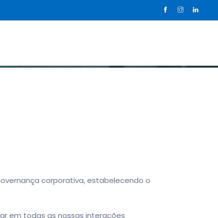
sos clientes
Sobre nós
Blog
Contato
overnança corporativa, estabelecendo o
 em todas as nossas interações