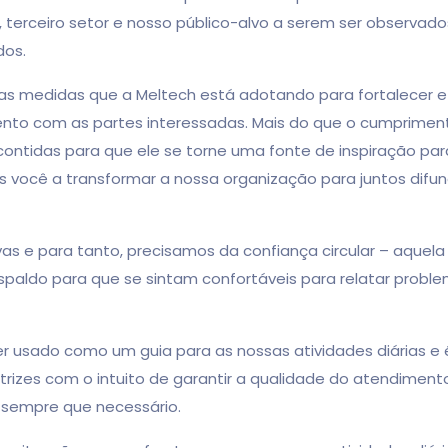
, terceiro setor e nosso público-alvo a serem ser observado
dos.
edidas que a Meltech está adotando para fortalecer e 
ento com as partes interessadas. Mais do que o cumprime
 contidas para que ele se torne uma fonte de inspiração pa
s você a transformar a nossa organização para juntos difun
 para tanto, precisamos da confiança circular – aquela 
paldo para que se sintam confortáveis para relatar probl
ado como um guia para as nossas atividades diárias e é
trizes com o intuito de garantir a qualidade do atendiment
 sempre que necessário.