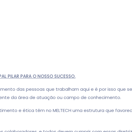
PAL PILAR PARA O NOSSO SUCESSO.
das pessoas que trabalham aqui e é por isso que semp
emente da área de atuação ou campo de conhecimento.
to e ética têm no MELTECH uma estrutura que favorece
 colaboradores, e todos devem cumprir com essas diretr