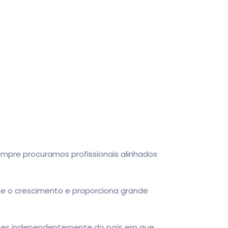
re procuramos profissionais alinhados
 o crescimento e proporciona grande
izes independentemente do país em que