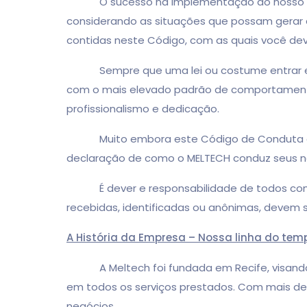
O sucesso na implementação do nosso Códig
considerando as situações que possam gerar d
contidas neste Código, com as quais você dev
Sempre que uma lei ou costume entrar em con
com o mais elevado padrão de comportamento 
profissionalismo e dedicação.
Muito embora este Código de Conduta e Éti
declaração de como o MELTECH conduz seus ne
É dever e responsabilidade de todos comuni
recebidas, identificadas ou anônimas, devem s
A História da Empresa – Nossa linha do tem
A Meltech foi fundada em Recife, visando of
em todos os serviços prestados. Com mais de
negócios.