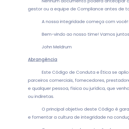
Nenhum documento poderá antecipar as situa
gestor ou a equipe de Compliance antes de to
A nossa integridade começa com você!
Bem-vindo ao nosso time! Vamos juntos
John Meldrum
Abrangência
Este Código de Conduta e Ética se aplica a t
parceiros comerciais, fornecedores, prestadore
e qualquer pessoa, física ou jurídica, que ven
ou indiretas.
O principal objetivo deste Código é garantir
e fomentar a cultura de integridade na condu